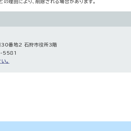
どの理由により、削除される場合があります。
目30番地2 石狩市役所3階
-5581
い。