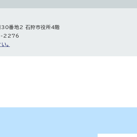
目30番地2 石狩市役所4階
5-2276
い。