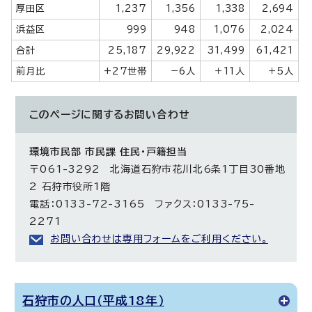
厚田区
1,237
1,356
1,338
2,694
浜益区
999
948
1,076
2,024
合計
25,187
29,922
31,499
61,421
前月比
+27世帯
－6人
＋11人
＋5人
このページに関する
お問い合わせ
環境市民部 市民課 住民・戸籍担当
〒061-3292 北海道石狩市花川北6条1丁目30番地
2 石狩市役所1階
電話：0133-72-3165 ファクス：0133-75-
2271
お問い合わせは専用フォームをご利用ください。
石狩市の人口（平成18年）