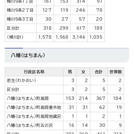
樽川9条1丁目
161
153
314
91
樽川9条2丁目
127
119
246
78
樽川9条3丁目
30
27
57
20
区分計
318
299
617
189
（樽川計）
1,578
1,568
3,146
1,035
八幡（はちまん）
行政区名称
男
女
合計
世帯数
若生（わかおい）
3
2
5
2
区分計
3
2
5
2
八幡（はちまん）町高岡
153
214
367
184
八幡（はちまん）町高岡番外地
31
31
62
19
八幡（はちまん）町高岡地蔵沢
1
1
2
1
八幡（はちまん）町五の沢
16
14
30
9