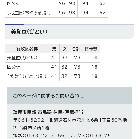
区分計
96
98
194
52
（北生振（おやふる）計）
96
98
194
52
美登位（びとい）
行政区名称
男
女
合計
世帯数
美登位（びとい）
41
32
73
18
区分計
41
32
73
18
（美登位（びとい）計）
41
32
73
18
このページに関する
お問い合わせ
環境市民部 市民課 住民・戸籍担当
〒061-3292 北海道石狩市花川北6条1丁目30番地
2 石狩市役所1階
電話：0133-72-3165 ファクス：0133-75-