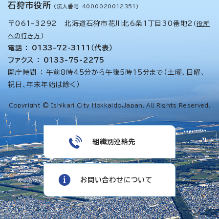
石狩市役所
（法人番号 4000020012351）
〒061-3292 北海道石狩市花川北6条1丁目30番地2
（
役所
への行き方
）
電話 ： 0133-72-3111（代表）
ファクス ： 0133-75-2275
開庁時間 ： 午前8時45分から午後5時15分まで（土曜、日曜、
祝日、年末年始は除く）
Copyright © Ishikari City Hokkaido,Japan. All Rights Reserved.
組織別連絡先
お問い合わせについて