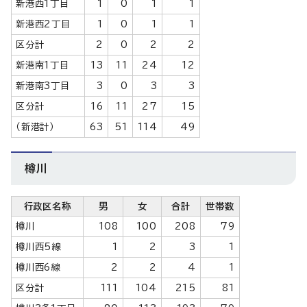
新港西1丁目
1
0
1
1
新港西2丁目
1
0
1
1
区分計
2
0
2
2
新港南1丁目
13
11
24
12
新港南3丁目
3
0
3
3
区分計
16
11
27
15
（新港計）
63
51
114
49
樽川
行政区名称
男
女
合計
世帯数
樽川
108
100
208
79
樽川西5線
1
2
3
1
樽川西6線
2
2
4
1
区分計
111
104
215
81