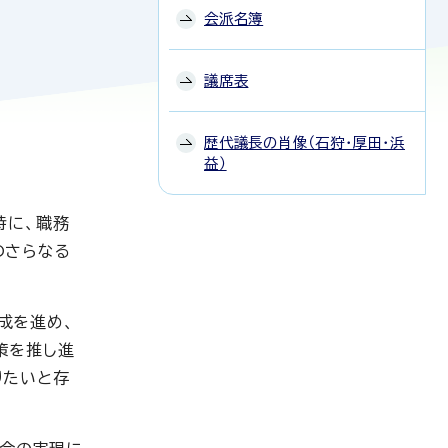
会派名簿
議席表
歴代議長の肖像（石狩・厚田・浜
益）
時に、職務
のさらなる
成を進め、
策を推し進
りたいと存