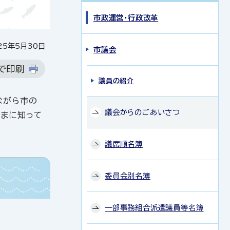
市政運営・行政改革
5年5月30日
市議会
で印刷
議員の紹介
ながら市の
議会からのごあいさつ
さまに知って
議席順名簿
委員会別名簿
一部事務組合派遣議員等名簿