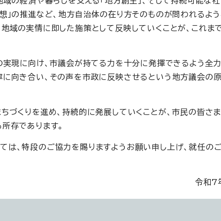
地域の経済や暮らしを支える「地方創生」、そして持続可能な
構想」の推進など、地方自治体の在り方そのものが問われるよ
、地域の実情に即した施策として反映していくことが、これま
」の実現に向け、市議会が持てる力を十分に発揮できるよう全
寧に向き合い、その声を市政に反映させるという地方議会の
まちづくりを進め、持続的に発展していくことが、市民の皆さ
る所存であります。
ては、特段のご協力を賜りますようお願い申し上げ、就任の
令和7年