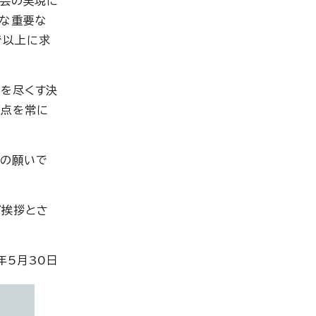
社会の実現に
うな重要な
で以上に求
力を尽くす決
原点を常に
まの願いで
ご挨拶とさ
5月30日