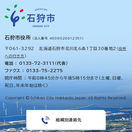
石狩市役所
（法人番号 4000020012351）
〒061-3292 北海道石狩市花川北6条1丁目30番地2
（
役所
への行き方
）
電話 ： 0133-72-3111（代表）
ファクス ： 0133-75-2275
開庁時間 ： 午前8時45分から午後5時15分まで（土曜、日曜、
祝日、年末年始は除く）
Copyright © Ishikari City Hokkaido,Japan. All Rights Reserved.
組織別連絡先