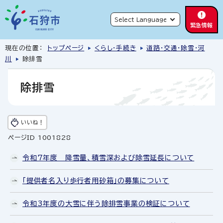
緊急情報
現在の位置：
トップページ
くらし・手続き
道路・交通・除雪・河
川
除排雪
除排雪
いいね！
ページID 1001828
令和7年度 降雪量、積雪深および除雪延長について
「提供者名入り歩行者用砂箱」の募集について
令和3年度の大雪に伴う除排雪事業の検証について