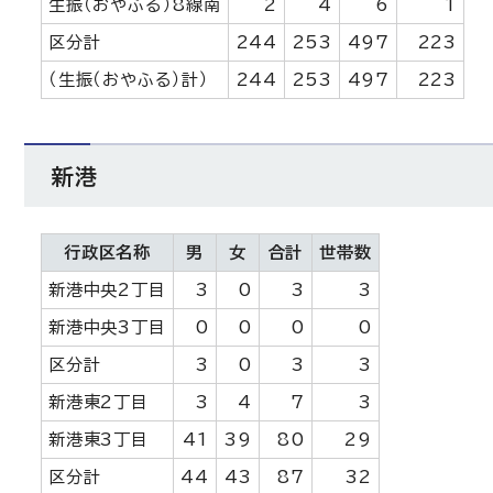
生振（おやふる）8線南
2
4
6
1
区分計
244
253
497
223
（生振（おやふる）計）
244
253
497
223
新港
行政区名称
男
女
合計
世帯数
新港中央2丁目
3
0
3
3
新港中央3丁目
0
0
0
0
区分計
3
0
3
3
新港東2丁目
3
4
7
3
新港東3丁目
41
39
80
29
区分計
44
43
87
32