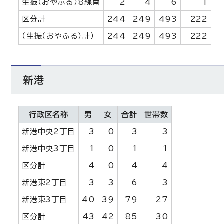
生振（おやふる）8線南
2
4
6
1
区分計
244
249
493
222
（生振（おやふる）計）
244
249
493
222
新港
行政区名称
男
女
合計
世帯数
新港中央2丁目
3
0
3
3
新港中央3丁目
1
0
1
1
区分計
4
0
4
4
新港東2丁目
3
3
6
3
新港東3丁目
40
39
79
27
区分計
43
42
85
30