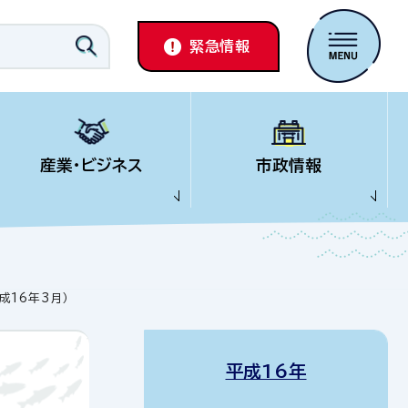
緊急情報
産業・ビジネス
市政情報
16年3月）
平成16年