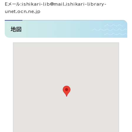
Eメール:ishikari-lib@mail.ishikari-library-
unet.ocn.ne.jp
地図