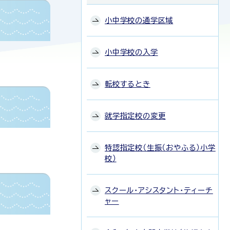
小中学校の通学区域
小中学校の入学
転校するとき
就学指定校の変更
特認指定校（生振（おやふる）小学
校）
スクール・アシスタント・ティーチ
ャー