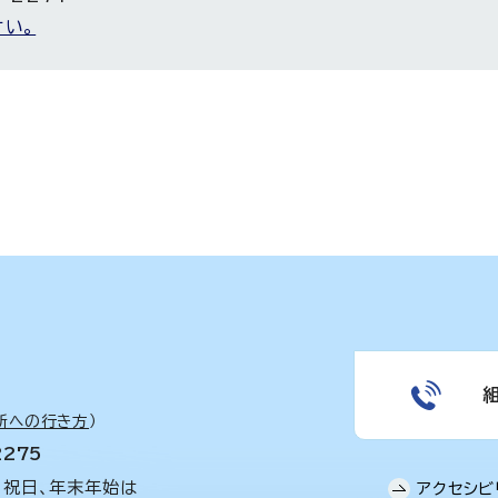
い。
所への行き方
）
2275
、祝日、年末年始は
アクセシビ