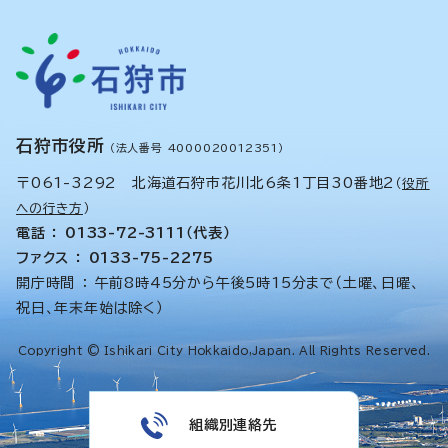
石狩市役所
（法人番号 4000020012351）
〒061-3292 北海道石狩市花川北6条1丁目30番地2
（
役所
への行き方
）
電話 ： 0133-72-3111（代表）
ファクス ： 0133-75-2275
開庁時間 ： 午前8時45分から午後5時15分まで（土曜、日曜、
祝日、年末年始は除く）
Copyright © Ishikari City Hokkaido,Japan. All Rights Reserved.
組織別連絡先