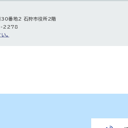
目30番地2 石狩市役所2階
5-2278
い。