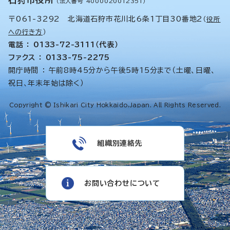
（法人番号 4000020012351）
〒061-3292 北海道石狩市花川北6条1丁目30番地2
（
役所
への行き方
）
電話 ： 0133-72-3111（代表）
ファクス ： 0133-75-2275
開庁時間 ： 午前8時45分から午後5時15分まで（土曜、日曜、
祝日、年末年始は除く）
Copyright © Ishikari City Hokkaido,Japan. All Rights Reserved.
組織別連絡先
お問い合わせについて