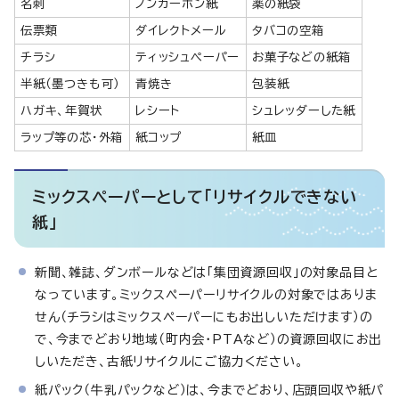
名刺
ノンカーボン紙
薬の紙袋
伝票類
ダイレクトメール
タバコの空箱
チラシ
ティッシュペーパー
お菓子などの紙箱
半紙（墨つきも可）
青焼き
包装紙
ハガキ、年賀状
レシート
シュレッダーした紙
ラップ等の芯・外箱
紙コップ
紙皿
ミックスペーパーとして「リサイクルできない
紙」
新聞、雑誌、ダンボールなどは「集団資源回収」の対象品目と
なっています。ミックスペーパーリサイクルの対象ではありま
せん（チラシはミックスペーパーにもお出しいただけます）の
で、今までどおり地域（町内会・PTAなど）の資源回収にお出
しいただき、古紙リサイクルにご協力ください。
紙パック（牛乳パックなど）は、今までどおり、店頭回収や紙パ