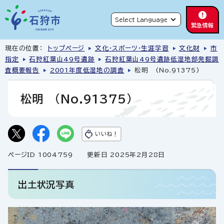
緊急情報
現在の位置：
トップページ
文化・スポーツ・生涯学習
文化財
市
指定
石狩紅葉山49号遺跡
石狩紅葉山49号遺跡低湿地部発掘調
査概要報告
2001年度低湿地の調査
松明 (No.91375)
松明 (No.91375)
いいね！
ページID 1004759
更新日 2025年2月28日
出土状況写真