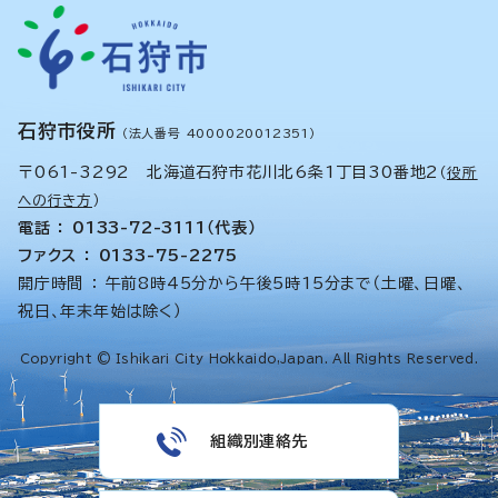
石狩市役所
（法人番号 4000020012351）
〒061-3292 北海道石狩市花川北6条1丁目30番地2
（
役所
への行き方
）
電話 ： 0133-72-3111（代表）
ファクス ： 0133-75-2275
開庁時間 ： 午前8時45分から午後5時15分まで（土曜、日曜、
祝日、年末年始は除く）
Copyright © Ishikari City Hokkaido,Japan. All Rights Reserved.
組織別連絡先