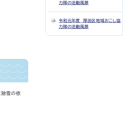
力隊の活動風景
令和元年度 厚田区地域おこし協
力隊の活動風景
に除雪の依