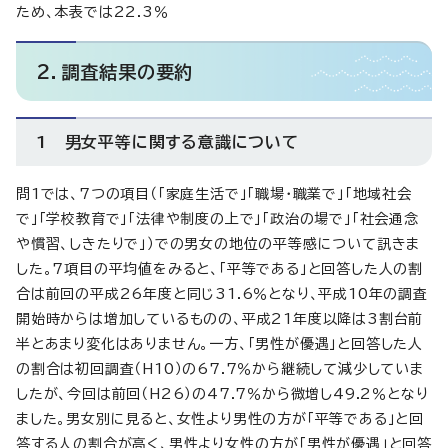
ため、本表では22.3％
2．調査結果の要約
1 男女平等に関する意識について
問1では、7つの項目（「家庭生活で」「職場・職業で」「地域社会
で」「学校教育で」「法律や制度の上で」「政治の場で」「社会通念
や慣習、しきたりで」）での男女の地位の平等感について訊きま
した。7項目の平均値をみると、「平等である」と回答した人の割
合は前回の平成26年度と同じ31.6％となり、平成10年の調査
開始時からは増加しているものの、平成21年度以降は3割台前
半とあまり変化はありません。一方、「男性が優遇」と回答した人
の割合は初回調査（H10）の67.7％から継続して減少していま
したが、今回は前回（H26）の47.7％から微増し49.2％となり
ました。男女別に見ると、女性より男性の方が「平等である」と回
答する人の割合が高く、男性より女性の方が「男性が優遇」と回答