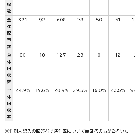
収
数
全
321
92
608
78
50
51
1
体
配
布
数
全
80
18
127
23
8
12
体
回
収
数
全
24.9%
19.6%
20.9%
29.5%
16.0%
23.5%
※
体
回
収
率
※性別未記入の回答者で居住区について無回答の方が2名いた