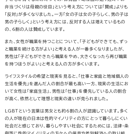
弁当づくりは母親の役目」という考え方については「賛成」よりも
「反対」が多くなりました。一方「女の子は女の子らしく、男の子は
男の子らしく」という考え方には、反対する人は増えているもの
の、6割の人は賛成しています。
また、女性が職業を持つことについて、「子どもができても、ずっ
と職業を続ける方がよい」と考える人が一番多くなりましたが、
男性は「子どもができたら職業をやめ、大きくなったら再び職業
を持つほうがよい」と考える人の方が多くいます。
ライフスタイルの希望と現実を見ると、「仕事と家庭と地域個人の
生活を優先」を選んだ人の割合が最も高い一方、現実の生活にお
いて女性は「家庭生活」、男性は「仕事」を優先している人の割合
が高く、依然として理想と現実の違いが見られました。
LGBTという言葉は男女とも約6割の人が認識しています。多く
の人が現在の日本は性的マイノリティの方にとって暮らしにくい
社会だと感じており、暮らしやすい社会にするためには、法律・条
例等に性的マイノリティの方々への偏見や差別解消への取り組