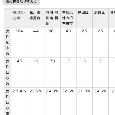
表の幅を切り替える
花川北・
花川東・
花川・花
左記以
厚田区
浜益区
合
花畔
緑苑台
川南・樽
外の旧
川
石狩市
女
164
44
301
40
25
25
性
配
布
数
女
45
10
73
13
5
9
性
回
収
数
女
27.4%
22.7%
24.3%
32.5%
20.0%
34.6%
2
性
回
収
率