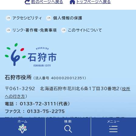
前のページへ戻る
トップページへ戻る
アクセシビリティ
個人情報の保護
リンク・著作権・免責事項
このサイトについて
石狩市役所
（法人番号 4000020012351）
〒061-3292 北海道石狩市花川北6条1丁目30番地2
（
役所
への行き方
）
電話 ： 0133-72-3111（代表）
ファクス ： 0133-75-2275
開庁時間 ： 午前8時45分から午後5時15分まで（土曜、日曜、
ホーム
検索
メニュー
祝日、年末年始は除く）