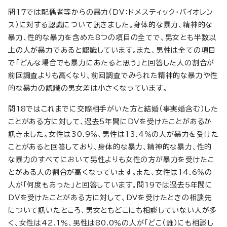
問17では配偶者等からの暴力（DV：ドメスティック・バイオレン
ス）に対する認識について訊きました。身体的な暴力、精神的な
暴力、性的な暴力を含めた8つの項目の全てで、男女とも半数以
上の人が暴力であると認識しています。また、男性は全ての項目
で「どんな場合でも暴力にあたると思う」と回答した人の割合が
前回調査よりも高くなり、前回調査でみられた精神的な暴力や性
的な暴力の認識の男女差は小さくなっています。
問18ではこれまでに交際相手がいた方と結婚（事実婚含む）した
ことがある方に対して、過去5年間にDVを受けたことがあるか
訊きました。女性は30.9％、男性は13.4％の人が暴力を受けた
ことがあると回答しており、身体的な暴力、精神的な暴力、性的
な暴力のすべてにおいて男性よりも女性の方が暴力を受けたこ
とがある人の割合が高くなっています。また、女性は14.6％の
人が「何度もあった」と回答しています。問19では過去5年間に
DVを受けたことがある方に対して、DVを受けたときの相談先
について訊いたところ、男女ともどこにも相談していない人が多
く、女性は42.1％、男性は80.0％の人が「どこ（誰）にも相談し