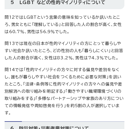
5 LGBT などの性的マイノリティについて
問12ではLGBTという言葉の意味を知っているか訊いたとこ
ろ、男女ともに「理解している」と回答した人の割合が高く、女性
は60.7％、男性は56.9％でした。
問13では現在の日本が性的マイノリティの方にとって暮らしや
すい社会か訊いたところ、どの性別の人も「暮らしにくい」と回答
した人の割合が高く、女性は83.2％、男性は74.3％でした。
問14では「性的マイノリティの方々に対する偏見や差別をなく
し、誰もが暮らしやすい社会をつくるために必要な対策」を訊い
たところ、「法律・条例等に性的マイノリティの方々への偏見や差
別解消への取り組みを明記する」「働きやすい職場環境づくりの
取り組みをする」「多様なパートナーシップや家族のあり方につい
ての情報発信や周知啓発を行う」を約5割の人が選択していま
す。
6 防災対策・災害復興対策について