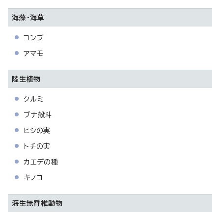
海藻・海草
コンブ
アマモ
陸生植物
クルミ
ブナ殻斗
ヒシの実
トチの実
カエデの種
キノコ
海生無脊椎動物