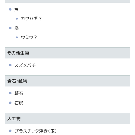
魚
カワハギ？
鳥
ウミウ？
その他生物
スズメバチ
岩石・鉱物
軽石
石炭
人工物
プラスチック浮き（玉）