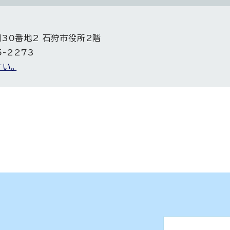
目30番地2 石狩市役所2階
5-2273
い。