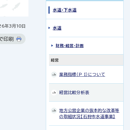
水道・下水道
6年3月10日
水道
で印刷
財務・経営・計画
経営
業務指標（P I）について
経営比較分析表
地方公営企業の抜本的な改革等
の取組状況【石狩市水道事業】