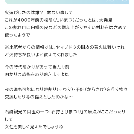
火遊びしたのは誰？ 危ない事して
これが4000年前の松明（たいまつ）だったとは、大発見
この割れ目に白樺の皮などの燃え上がりやすい材料をはさめて
使ったようで
※来館者からの情報では、ヤマブドウの樹皮の着火は難いけれ
ど火持ちが良いよと教えてくれました
今の時代明かりがあって当たり前
明かりは恐怖を取り除きますよね
夜の漁も可能になり楚割り（すわり）・干鮭（からさけ）を作り物々
交換したり冬の備えとしたのかな～
石狩観光の目玉の一つ「石狩さけまつり」の原点がここだったり
して
女性も美しく見えたでしょうね