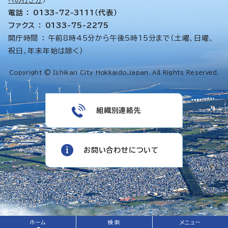
への行き方
）
電話 ： 0133-72-3111（代表）
ファクス ： 0133-75-2275
開庁時間 ： 午前8時45分から午後5時15分まで（土曜、日曜、
祝日、年末年始は除く）
Copyright © Ishikari City Hokkaido,Japan. All Rights Reserved.
組織別連絡先
お問い合わせについて
ホーム
検索
メニュー