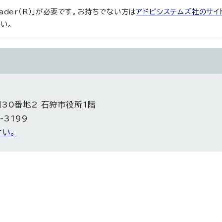
eader（R）」が必要です。お持ちでない方は
アドビシステムズ社のサイ
い。
目30番地2 石狩市役所1階
-3199
い。