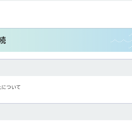
続
止について