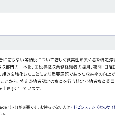
告に応じない等納税について著しく誠実性を欠く者を特定滞
徴収部門の一本化、国税等徴収業務経験者の採用、夜間・日曜
り組みを強化したことにより重要課題であった収納率の向上が
たことから、特定滞納者認定の審査を行う特定滞納者審査委
廃止を予定しています。
eader（R）」が必要です。お持ちでない方は
アドビシステムズ社のサイ
い。