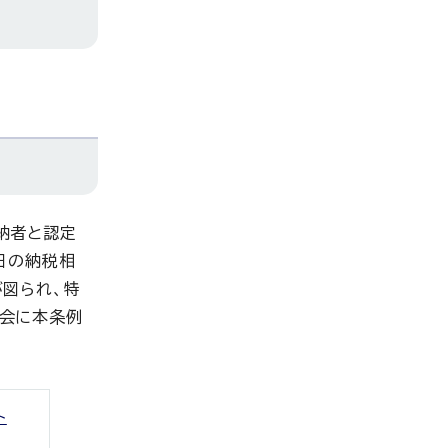
納者と認定
日の納税相
図られ、特
員会に本条例
ト