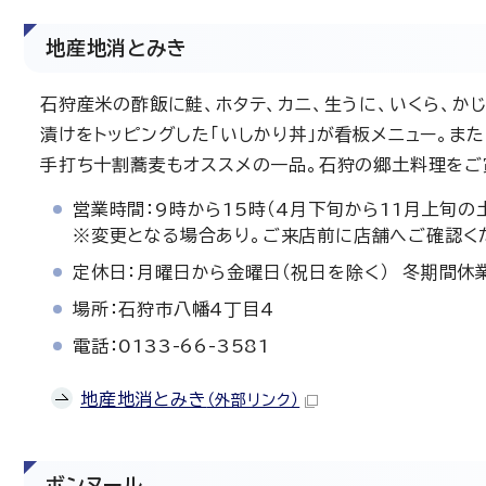
地産地消とみき
石狩産米の酢飯に鮭、ホタテ、カニ、生うに、いくら、か
漬けをトッピングした「いしかり丼」が看板メニュー。ま
手打ち十割蕎麦もオススメの一品。石狩の郷土料理をご
営業時間：9時から15時（4月下旬から11月上旬の
※変更となる場合あり。ご来店前に店舗へご確認く
定休日：月曜日から金曜日（祝日を除く） 冬期間休
場所：石狩市八幡4丁目4
電話：0133-66-3581
地産地消とみき
（外部リンク）
ボンヌール