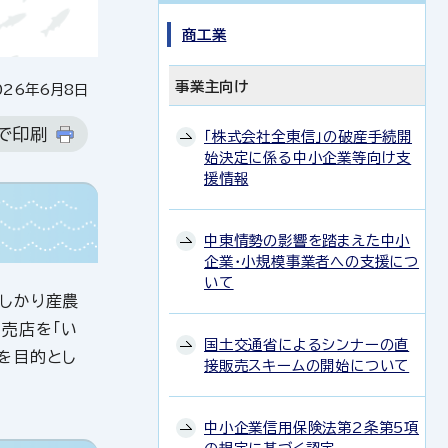
商工業
事業主向け
26年6月8日
で印刷
「株式会社全東信」の破産手続開
始決定に係る中小企業等向け支
援情報
中東情勢の影響を踏まえた中小
企業・小規模事業者への支援につ
いて
しかり産農
売店を「い
国土交通省によるシンナーの直
を目的とし
接販売スキームの開始について
中小企業信用保険法第2条第5項