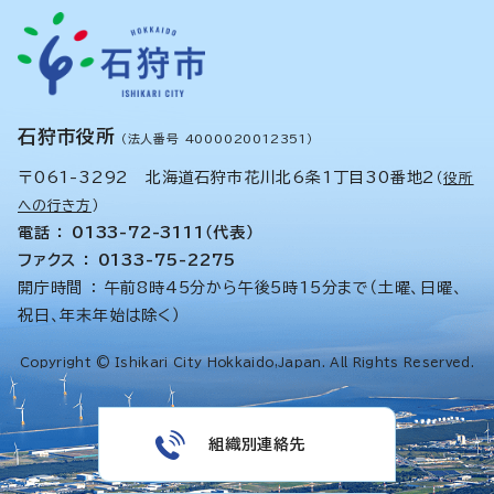
石狩市役所
（法人番号 4000020012351）
〒061-3292 北海道石狩市花川北6条1丁目30番地2
（
役所
への行き方
）
電話 ： 0133-72-3111（代表）
ファクス ： 0133-75-2275
開庁時間 ： 午前8時45分から午後5時15分まで（土曜、日曜、
祝日、年末年始は除く）
Copyright © Ishikari City Hokkaido,Japan. All Rights Reserved.
組織別連絡先