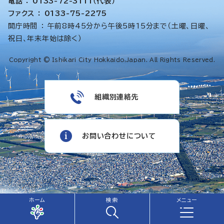
電話 ： 0133-72-3111（代表）
ファクス ： 0133-75-2275
開庁時間 ： 午前8時45分から午後5時15分まで（土曜、日曜、
祝日、年末年始は除く）
Copyright © Ishikari City Hokkaido,Japan. All Rights Reserved.
組織別連絡先
お問い合わせについて
ホーム
検索
メニュー