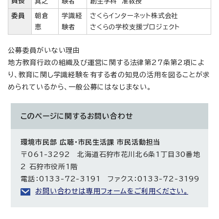
員長
真之
験者
創生学科 准教授
委員
朝倉
学識経
さくらインターネット株式会社
恵
験者
さくらの学校支援プロジェクト
公募委員がいない理由
地方教育行政の組織及び運営に関する法律第27条第2項によ
り、教育に関し学識経験を有する者の知見の活用を図ることが求
められているから、一般公募にはなじまない。
このページに関する
お問い合わせ
環境市民部 広聴・市民生活課 市民活動担当
〒061-3292 北海道石狩市花川北6条1丁目30番地
2 石狩市役所1階
電話：0133-72-3191 ファクス：0133-72-3199
お問い合わせは専用フォームをご利用ください。