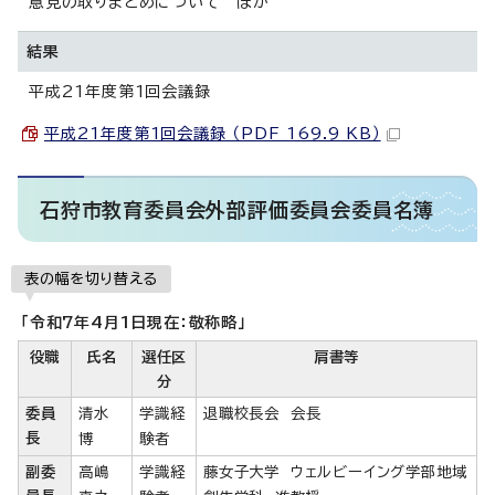
意見の取りまとめについて ほか
結果
平成21年度第1回会議録
平成21年度第1回会議録 （PDF 169.9 KB）
石狩市教育委員会外部評価委員会委員名簿
表の幅を切り替える
「令和7年4月1日現在：敬称略」
役職
氏名
選任区
肩書等
分
委員
清水
学識経
退職校長会 会長
長
博
験者
副委
高嶋
学識経
藤女子大学 ウェルビーイング学部地域