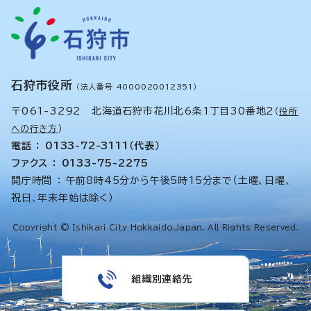
石狩市役所
（法人番号 4000020012351）
〒061-3292 北海道石狩市花川北6条1丁目30番地2
（
役所
への行き方
）
電話 ： 0133-72-3111（代表）
ファクス ： 0133-75-2275
開庁時間 ： 午前8時45分から午後5時15分まで（土曜、日曜、
祝日、年末年始は除く）
Copyright © Ishikari City Hokkaido,Japan. All Rights Reserved.
組織別連絡先