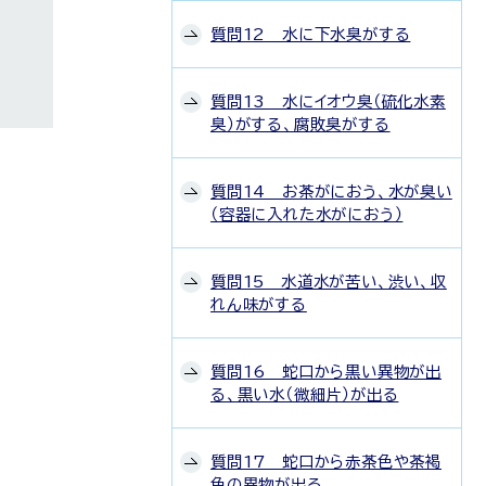
質問12 水に下水臭がする
質問13 水にイオウ臭（硫化水素
臭）がする、腐敗臭がする
質問14 お茶がにおう、水が臭い
（容器に入れた水がにおう）
質問15 水道水が苦い、渋い、収
れん味がする
質問16 蛇口から黒い異物が出
る、黒い水（微細片）が出る
質問17 蛇口から赤茶色や茶褐
色の異物が出る