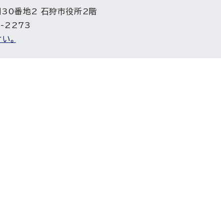
目30番地2 石狩市役所2階
5-2273
い。