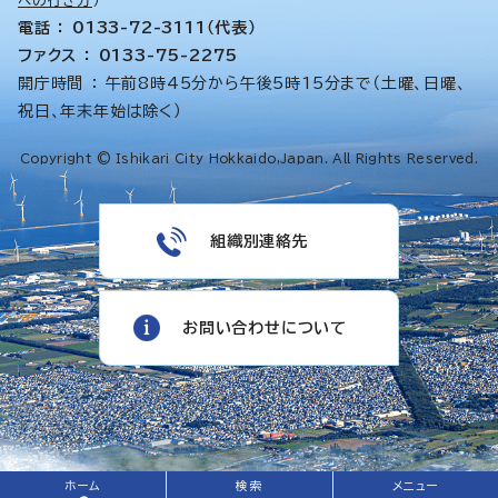
への行き方
）
電話 ： 0133-72-3111（代表）
ファクス ： 0133-75-2275
開庁時間 ： 午前8時45分から午後5時15分まで（土曜、日曜、
祝日、年末年始は除く）
Copyright © Ishikari City Hokkaido,Japan. All Rights Reserved.
組織別連絡先
お問い合わせについて
ホーム
検索
メニュー